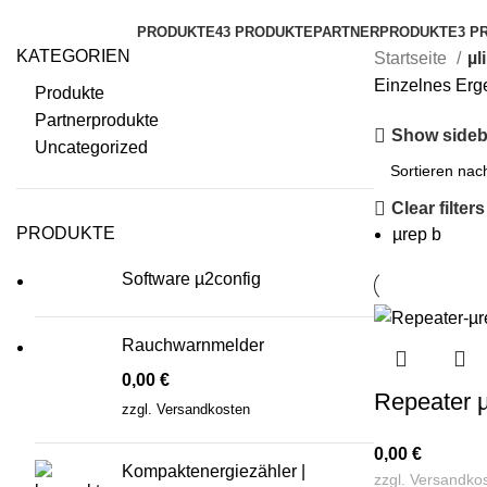
Kategorien
PRODUKTE
43 PRODUKTE
PARTNERPRODUKTE
3 P
KATEGORIEN
Startseite
µl
Einzelnes Erg
Produkte
Partnerprodukte
Show sideb
Uncategorized
Clear filters
PRODUKTE
µrep b
Software µ2config
Rauchwarnmelder
0,00
€
Repeater 
zzgl.
Versandkosten
0,00
€
Kompaktenergiezähler |
zzgl.
Versandko