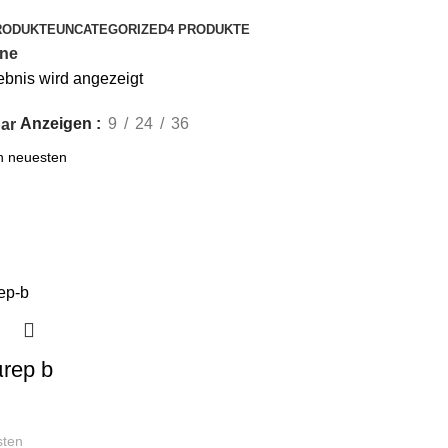
RODUKTE
UNCATEGORIZED
4 PRODUKTE
ine
ebnis wird angezeigt
Anzeigen
9
24
36
ar
µrep b
sten