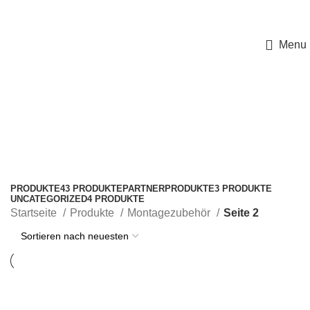
ÜBER UNS
KUNDEN LOGIN
Menu
Montagezubehör
Kategorien
PRODUKTE
43 PRODUKTE
PARTNERPRODUKTE
3 PRODUKTE
UNCATEGORIZED
4 PRODUKTE
Startseite
Produkte
Montagezubehör
Seite 2