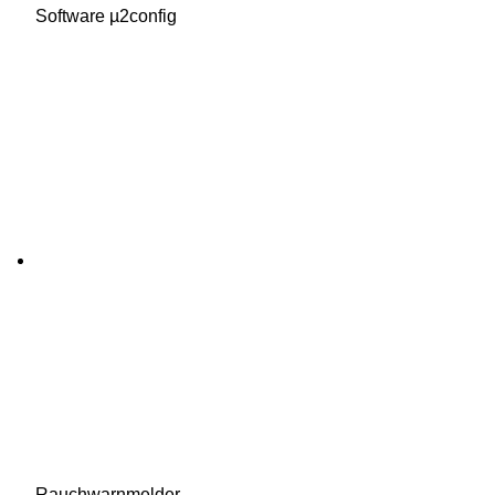
Software µ2config
Rauchwarnmelder