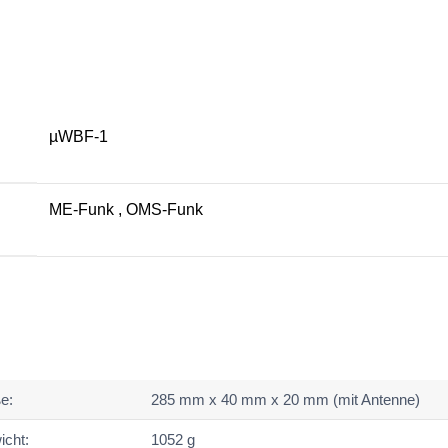
n
µWBF-1
ME-Funk
,
OMS-Funk
e:
285 mm x 40 mm x 20 mm (mit Antenne)
cht:
1052 g