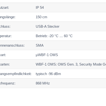
tzart:
IP 54
ungslänge:
150 cm
hluss:
USB-A Stecker
eratur:
Betrieb: -20 °C … 60 °C
ennenanschluss:
SMA
art:
µWBF-1 OMS
arten:
WBF-1 OMS: OMS Gen. 3, Security Mode Ge
angsempfindlichkeit:
typisch -96 dBm
frequenz:
868 MHz