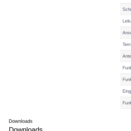
Schu
Leit
Ansc
Temp
Ant
Funk
Funk
Eing
Funk
Downloads
Downloads