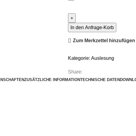
Funkempfänger
-
µWBF-
1
In den Anfrage-Korb
Menge
Zum Merkzettel hinzufügen
Kategorie:
Auslesung
Share:
ENSCHAFTEN
ZUSÄTZLICHE INFORMATION
TECHNISCHE DATEN
DOWNL