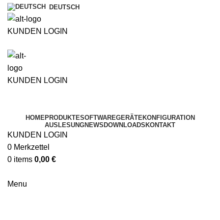
DEUTSCH
KUNDEN LOGIN
ÜBER UNS
KUNDEN LOGIN
ÜBER UNS
HOME
PRODUKTE
SOFTWARE
GERÄTEKONFIGURATION
AUSLESUNG
NEWS
DOWNLOADS
KONTAKT
KUNDEN LOGIN
0
Merkzettel
0
items
0,00
€
Menu
Merkzettel