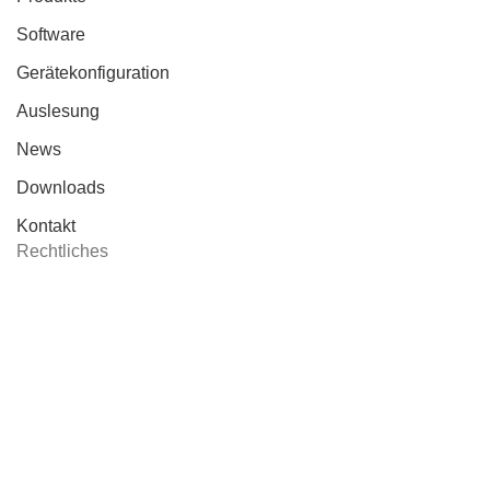
Software
Gerätekonfiguration
Auslesung
News
Downloads
Kontakt
Rechtliches
Impressum
Datenschutz
Cookie Einstellungen
2024
Internetkonzept & Umsetzung:
LeineGlück Online-
Marketing
,
Shop-Agentur Hannover