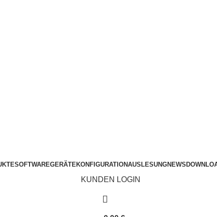
KUNDEN LOGIN
KUNDEN LOGIN
ÜBER UNS
UKTE
SOFTWARE
GERÄTEKONFIGURATION
AUSLESUNG
NEWS
DOWNLO
KUNDEN LOGIN