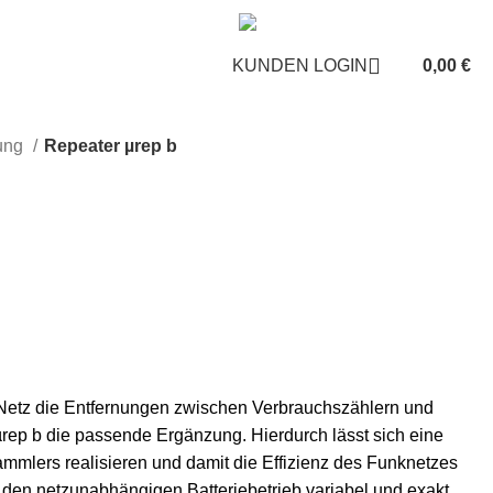
KUNDEN LOGIN
ÜBER UNS
KUNDEN LOGIN
0,00
€
ung
Repeater µrep b
Netz die Entfernungen zwischen Verbrauchszählern und
µrep b die passende Ergänzung. Hierdurch lässt sich eine
mlers realisieren und damit die Effizienz des Funknetzes
den netzunabhängigen Batteriebetrieb variabel und exakt