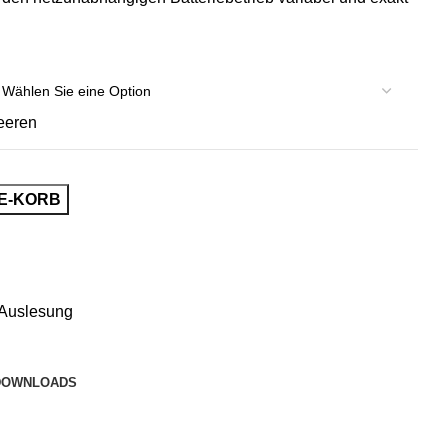
eeren
GE-KORB
Auslesung
DOWNLOADS