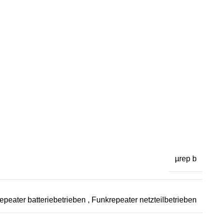
µrep b
epeater batteriebetrieben
,
Funkrepeater netzteilbetrieben