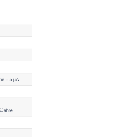
he = 5 µA
 5Jahre