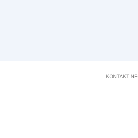
KONTAKTINF
Müller-elect
Fritz-Garbe-
Die µline bietet Ihnen ein
Rundumpaket im Bereich der
D 30974 W
Abrechnung von Wasser- und
+49 (0) 51
Wärmeverbrauchsanlagen.
info@muell