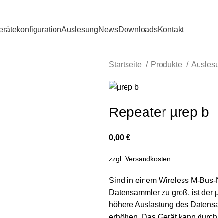
erätekonfiguration
Auslesung
News
Downloads
Kontakt
Startseite
Produkte
Ausles
Repeater µrep b
0,00
€
zzgl.
Versandkosten
Sind in einem Wireless M-Bus-
Datensammler zu groß, ist der 
höhere Auslastung des Datensam
erhöhen. Das Gerät kann durch 