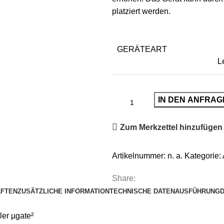
platziert werden.
GERÄTEART
L
IN DEN ANFRA
Zum Merkzettel hinzufügen
Artikelnummer:
n. a.
Kategorie:
Share:
AFTEN
ZUSÄTZLICHE INFORMATION
TECHNISCHE DATEN
AUSFÜHRUNG
ler µgate²