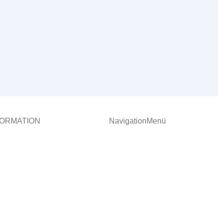
ORMATION
NavigationMenü
ronic GmbH
Produkte
Software
Str. 2,
Gerätekonfiguration
ennigsen
Auslesung
03 7060-0
News
er-electronic.de