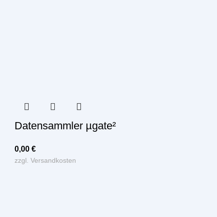
Datensammler µgate²
0,00
€
zzgl.
Versandkosten