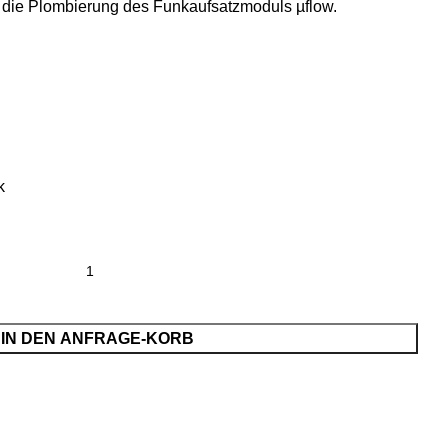
e die Plombierung des Funkaufsatzmoduls µflow.
k
IN DEN ANFRAGE-KORB