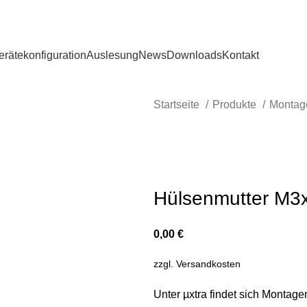
erätekonfiguration
Auslesung
News
Downloads
Kontakt
Startseite
Produkte
Montag
Hülsenmutter M
0,00
€
zzgl.
Versandkosten
Unter µxtra findet sich Montage