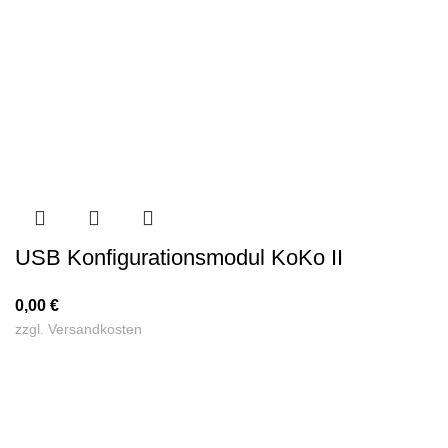
USB Konfigurationsmodul KoKo II
0,00
€
zzgl.
Versandkosten