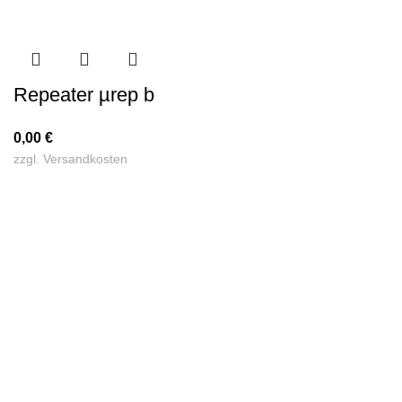
Repeater µrep b
0,00
€
zzgl.
Versandkosten