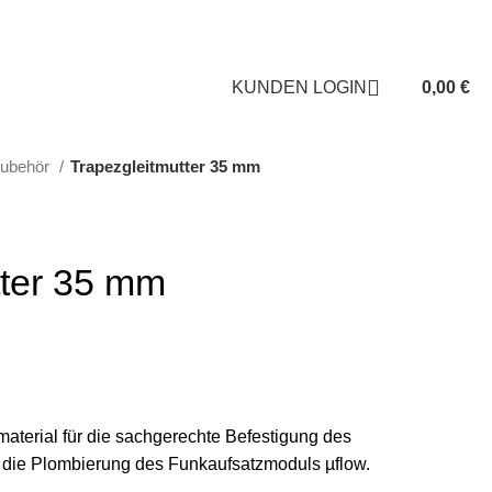
KUNDEN LOGIN
ÜBER UNS
KUNDEN LOGIN
0,00
€
zubehör
Trapezgleitmutter 35 mm
tter 35 mm
material für die sachgerechte Befestigung des
e die Plombierung des Funkaufsatzmoduls µflow.