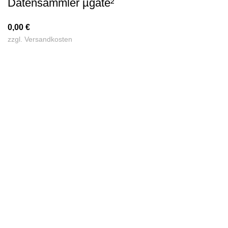
Datensammler µgate²
0,00
€
zzgl.
Versandkosten