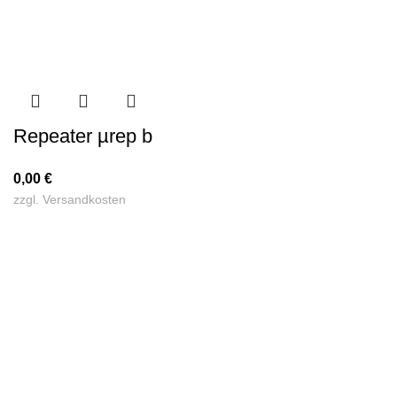
Repeater µrep b
0,00
€
zzgl.
Versandkosten