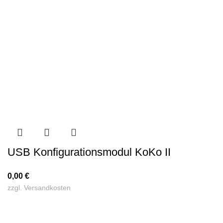
USB Konfigurationsmodul KoKo II
0,00
€
zzgl.
Versandkosten