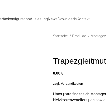
erätekonfiguration
Auslesung
News
Downloads
Kontakt
Startseite
Produkte
Montage
Trapezgleitmu
0,00
€
zzgl.
Versandkosten
Unter µxtra findet sich Montage
Heizkostenverteilers µon sowi