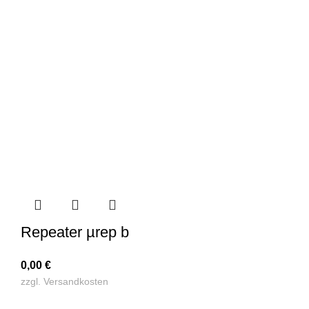
Repeater µrep b
0,00
€
zzgl.
Versandkosten