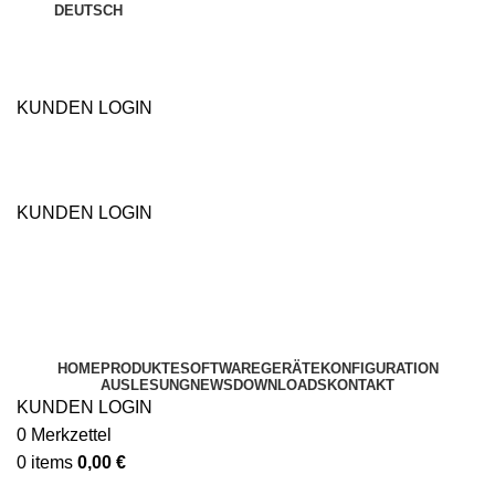
DEUTSCH
KUNDEN LOGIN
ÜBER UNS
KUNDEN LOGIN
ÜBER UNS
HOME
PRODUKTE
SOFTWARE
GERÄTEKONFIGURATION
AUSLESUNG
NEWS
DOWNLOADS
KONTAKT
KUNDEN LOGIN
0
Merkzettel
0
items
0,00
€